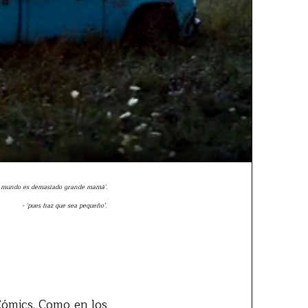
el mundo es demasiado grande mamá'.
'.
- 'pues haz que sea pequeño
 Cómics. Como en los