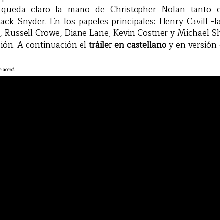
queda claro la mano de Christopher Nolan tanto 
Zack Snyder. En los papeles principales: Henry Cavill -l
, Russell Crowe, Diane Lane, Kevin Costner y Michael
nción. A continuación el
tráiler en castellano
y en versión o
 acero'.