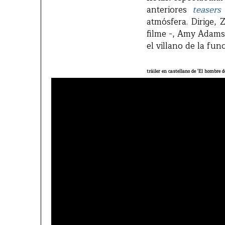
anteriores
teasers
atmósfera. Dirige, 
filme -, Amy Adams
el villano de la fu
tráiler en castellano de 'El hombre de