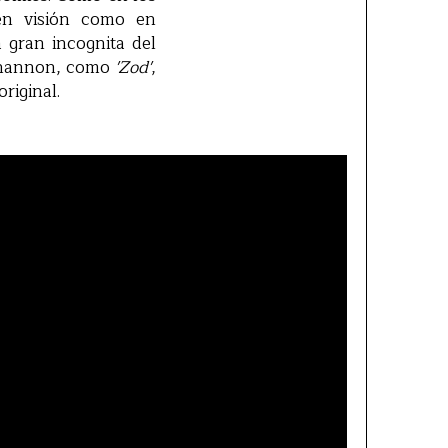
en visión como en
a gran incognita del
 Shannon, como
'Zod'
,
riginal.