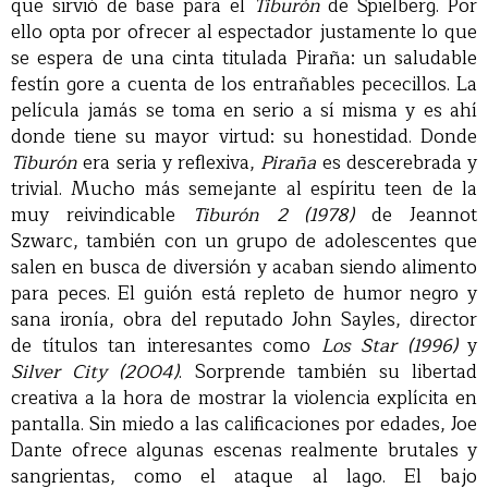
que sirvió de base para el
Tiburón
de Spielberg. Por
ello opta por ofrecer al espectador justamente lo que
se espera de una cinta titulada Piraña: un saludable
festín gore a cuenta de los entrañables pececillos. La
película jamás se toma en serio a sí misma y es ahí
donde tiene su mayor virtud: su honestidad. Donde
Tiburón
era seria y reflexiva,
Piraña
es descerebrada y
trivial. Mucho más semejante al espíritu teen de la
muy reivindicable
Tiburón 2 (1978)
de Jeannot
Szwarc, también con un grupo de adolescentes que
salen en busca de diversión y acaban siendo alimento
para peces. El guión está repleto de humor negro y
sana ironía, obra del reputado John Sayles, director
de títulos tan interesantes como
Los Star (1996)
y
Silver City (2004)
. Sorprende también su libertad
creativa a la hora de mostrar la violencia explícita en
pantalla. Sin miedo a las calificaciones por edades, Joe
Dante ofrece algunas escenas realmente brutales y
sangrientas, como el ataque al lago. El bajo