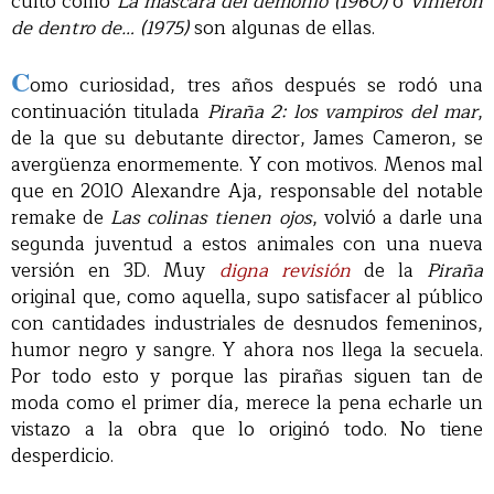
culto como
La máscara del demonio (1960)
o
Vinieron
de dentro de… (1975)
son algunas de ellas.
C
omo curiosidad, tres años después se rodó una
continuación titulada
Piraña 2: los vampiros del mar
,
de la que su debutante director, James Cameron, se
avergüenza enormemente. Y con motivos. Menos mal
que en 2010 Alexandre Aja, responsable del notable
remake de
Las colinas tienen ojos
, volvió a darle una
segunda juventud a estos animales con una nueva
versión en 3D. Muy
digna revisión
de la
Piraña
original que, como aquella, supo satisfacer al público
con cantidades industriales de desnudos femeninos,
humor negro y sangre. Y ahora nos llega la secuela.
Por todo esto y porque las pirañas siguen tan de
moda como el primer día, merece la pena echarle un
vistazo a la obra que lo originó todo. No tiene
desperdicio.