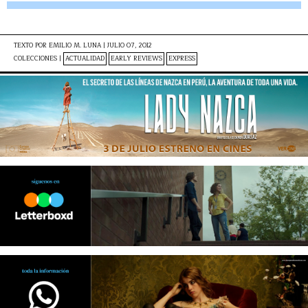
TEXTO POR
EMILIO M. LUNA
|
JULIO 07, 2012
COLECCIONES |
ACTUALIDAD
EARLY REVIEWS
EXPRESS