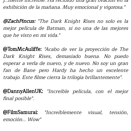
j...mente increíble. Ha recibido una gran ovación en la
exhibición de la mañana. Muy emocional y vigorosa."
@ZachPincus:
"The Dark Knight Rises no solo es la
mejor película de Batman, si no una de las mejores
que he visto en mi vida."
@TomMcAuliffe:
"Acabo de ver la proyección de The
Dark Knight Rises, demasiado buena. No puedo
esperar a verla de nuevo, y de nuevo. No soy un gran
fan de Bane pero Hardy ha hecho un excelente
trabajo. Este filme cierra la trilogía brillantemente".
@DannyAllenUK:
"Increíble película, con el mejor
final posible".
@FilmSamurai:
"Increíblemente visual, tensión,
emoción... Wow"