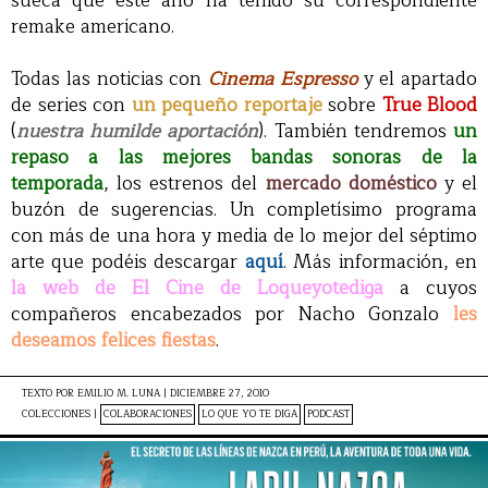
sueca que este año ha tenido su correspondiente
remake americano.
Todas las noticias con
Cinema Espresso
y el apartado
de series con
un pequeño reportaje
sobre
True Blood
(
nuestra humilde aportación
). También tendremos
un
repaso a las mejores bandas sonoras de la
temporada
, los estrenos del
mercado doméstico
y el
buzón de sugerencias. Un completísimo programa
con más de una hora y media de lo mejor del séptimo
arte que podéis descargar
aquí
. Más información, en
la web de El Cine de Loqueyotediga
a cuyos
compañeros encabezados por Nacho Gonzalo
les
deseamos felices fiestas
.
TEXTO POR
EMILIO M. LUNA
|
DICIEMBRE 27, 2010
COLECCIONES |
COLABORACIONES
LO QUE YO TE DIGA
PODCAST