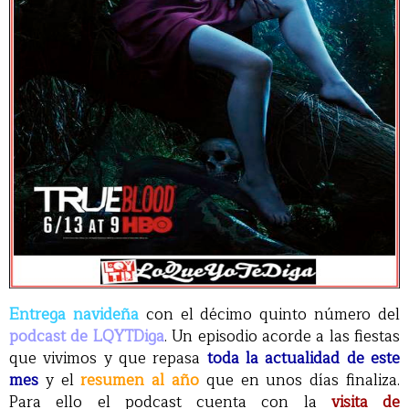
Entrega navideña
con el décimo quinto número del
podcast de LQYTDiga
. Un episodio acorde a las fiestas
que vivimos y que repasa
toda la actualidad de este
mes
y el
resumen al año
que en unos días finaliza.
Para ello el podcast cuenta con la
visita de