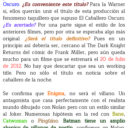
Oscuro
.
¿Es conveniente este título?
Para la Warner
si, ellos querrán unir el título de esta producción al
fenomeno taquillero que supuso El Caballero Oscuro.
¿Es acertado?
Por una parte sigue el estilo de los
anteriores filmes, pero por otra se esperaba algo más
original.
¿Será el título definitivo?
Pues en un
principio así debería ser, cercano al The Dark Knight
Returns del cómic de Frank Miller, pero aún queda
mucho para un filme que se estrenará el
20 de Julio
de 2012
. No hay que descartar que sea un working
title. Pero no sólo el título es noticia sobre el
caballero de la noche.
Se confirma que
Enigma
, no será el villano. Un
antagonista que casa perfectamente con el realista
mundo dibujado con Nolan pero con un estilo similar
al Joker. Numerosas hipótesis en la red con
Bane
,
Catwoman
o
Pingüino
.
Batman tiene un amplio
abanico de villanos de postín
, confiemos en Nolan.