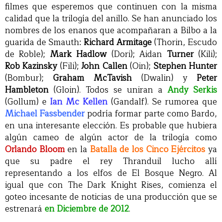
filmes que esperemos que continuen con la misma
calidad que la trilogía del anillo. Se han anunciado los
nombres de los enanos que acompañaran a Bilbo a la
guarida de Smauth:
Richard Armitage
(Thorin, Escudo
de Roble);
Mark Hadlow
(Dori); Aidan
Turner
(Kili);
Rob Kazinsky
(Fili);
John Callen
(Oin);
Stephen Hunter
(Bombur);
Graham McTavish
(Dwalin) y
Peter
Hambleton
(Gloin). Todos se uniran a
Andy Serkis
(Gollum) e
Ian Mc Kellen
(Gandalf). Se rumorea que
Michael Fassbender
podría formar parte como Bardo,
en una interesante elección. Es probable que hubiera
algún cameo de algún actor de la trilogía como
Orlando Bloom
en la
Batalla de los Cinco Ejércitos
ya
que su padre el rey Thranduil lucho allí
representando a los elfos de El Bosque Negro. Al
igual que con The Dark Knight Rises, comienza el
goteo incesante de noticias de una producción que se
estrenará
en Diciembre de 2012
.