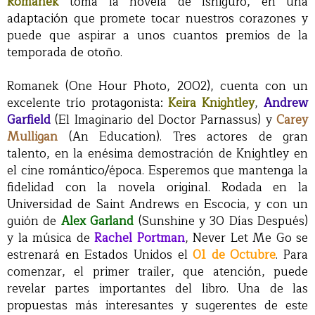
Romanek
toma la novela de Ishiguro, en una
adaptación que promete tocar nuestros corazones y
puede que aspirar a unos cuantos premios de la
temporada de otoño.
Romanek (One Hour Photo, 2002), cuenta con un
excelente trío protagonista:
Keira Knightley
,
Andrew
Garfield
(El Imaginario del Doctor Parnassus) y
Carey
Mulligan
(An Education). Tres actores de gran
talento, en la enésima demostración de Knightley en
el cine romántico/época. Esperemos que mantenga la
fidelidad con la novela original. Rodada en la
Universidad de Saint Andrews en Escocia, y con un
guión de
Alex Garland
(Sunshine y 30 Días Después)
y la música de
Rachel Portman
, Never Let Me Go se
estrenará en Estados Unidos el
01 de Octubre
. Para
comenzar, el primer trailer, que atención, puede
revelar partes importantes del libro. Una de las
propuestas más interesantes y sugerentes de este