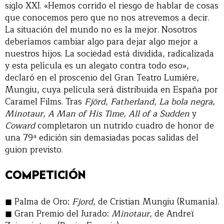
siglo XXI. «Hemos corrido el riesgo de hablar de cosas
que conocemos pero que no nos atrevemos a decir.
La situación del mundo no es la mejor. Nosotros
deberíamos cambiar algo para dejar algo mejor a
nuestros hijos. La sociedad está dividida, radicalizada
y esta película es un alegato contra todo eso»,
declaró en el proscenio del Gran Teatro Lumiére,
Mungiu, cuya película será distribuida en España por
Caramel Films. Tras
Fjörd
,
Fatherland
,
La bola negra
,
Minotaur
,
A Man of His Time,
All of a Sudden
y
Coward
completaron un nutrido cuadro de honor de
una 79ª edición sin demasiadas pocas salidas del
guion previsto.
COMPETICIÓN
Palma de Oro:
Fjord
, de Cristian Mungiu (Rumanía).
Gran Premio del Jurado:
Minotaur
, de Andreï