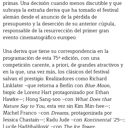
primas. Una decisión cuando menos discutible y que
subraya la extraña deriva que ha tomado el festival
alemán desde el anuncio de la pérdida de
presupuesto y la deserción de su anterior cúpula,
responsable de la resurrección del primer gran
evento cinematográfico europeo.
Una deriva que tiene su correspondencia en la
programación de esta 75ª edición, con una
competición carente, a priori, de grandes atractivos y
en la que, una vez más, los clásicos del festival
salvan el prestigio. Realizadores como Richard
Linklater –que retorna a Berlín con
Blue Moon
,
biopic de Lorenz Hart protagonizado por Ethan
Hawke—; Hong Sang-soo –con
What Does that
Nature Say to You
, esta vez sin Kim Min-hee—;
Michel Franco –con
Dreams
, protagonizada por
Jessica Chastain—; Radu Jude –con
Kontinental ’25
—;
Lucile Hadžihalilović –con
The Ice Tower
,