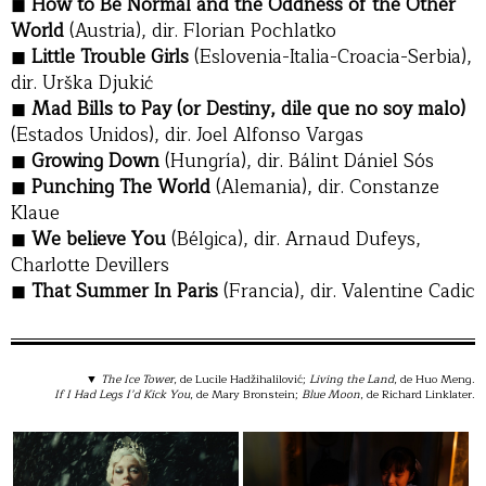
How to Be Normal and the Oddness of the Other
World
(Austria), dir. Florian Pochlatko
Little Trouble Girls
(Eslovenia-Italia-Croacia-Serbia),
dir. Urška Djukić
Mad Bills to Pay (or Destiny, dile que no soy malo)
(Estados Unidos), dir. Joel Alfonso Vargas
Growing Down
(Hungría), dir. Bálint Dániel Sós
Punching The World
(Alemania), dir. Constanze
Klaue
We believe You
(Bélgica), dir. Arnaud Dufeys,
Charlotte Devillers
That Summer In Paris
(Francia), dir. Valentine Cadic
▼
The Ice Tower
, de Lucile Hadžihalilović;
Living the Land
, de Huo Meng.
If I Had Legs I’d Kick You
, de Mary Bronstein;
Blue Moon
, de Richard Linklater.