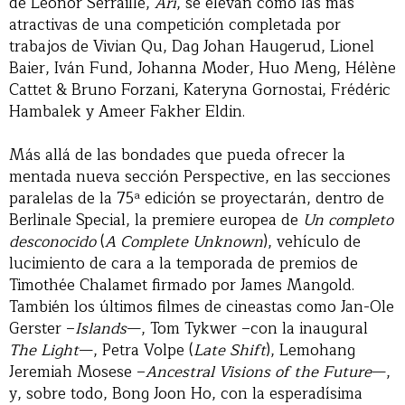
de Léonor Serraille,
Ari
, se elevan como las más
atractivas de una competición completada por
trabajos de Vivian Qu, Dag Johan Haugerud, Lionel
Baier, Iván Fund, Johanna Moder, Huo Meng, Hélène
Cattet & Bruno Forzani, Kateryna Gornostai, Frédéric
Hambalek y Ameer Fakher Eldin.
Más allá de las bondades que pueda ofrecer la
mentada nueva sección Perspective, en las secciones
paralelas de la 75ª edición se proyectarán, dentro de
Berlinale Special, la premiere europea de
Un completo
desconocido
(
A Complete Unknown
), vehículo de
lucimiento de cara a la temporada de premios de
Timothée Chalamet firmado por James Mangold.
También los últimos filmes de cineastas como Jan-Ole
Gerster –
Islands
—, Tom Tykwer –con la inaugural
The Light
—, Petra Volpe (
Late Shift
), Lemohang
Jeremiah Mosese –
Ancestral Visions of the Future
—,
y, sobre todo, Bong Joon Ho, con la esperadísima