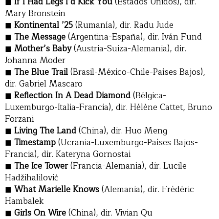
If I Had Legs I’d Kick You
(Estados Unidos), dir.
Mary Bronstein
Kontinental ’25
(Rumanía), dir. Radu Jude
The Message
(Argentina-España), dir. Iván Fund
Mother’s Baby
(Austria-Suiza-Alemania), dir.
Johanna Moder
The Blue Trail
(Brasil-México-Chile-Países Bajos),
dir. Gabriel Mascaro
Reflection In A Dead Diamond
(Bélgica-
Luxemburgo-Italia-Francia), dir. Hélène Cattet, Bruno
Forzani
Living The Land
(China), dir. Huo Meng
Timestamp
(Ucrania-Luxemburgo-Países Bajos-
Francia), dir. Kateryna Gornostai
The Ice Tower
(Francia-Alemania), dir. Lucile
Hadžihalilović
What Marielle Knows
(Alemania), dir. Frédéric
Hambalek
Girls On Wire
(China), dir. Vivian Qu