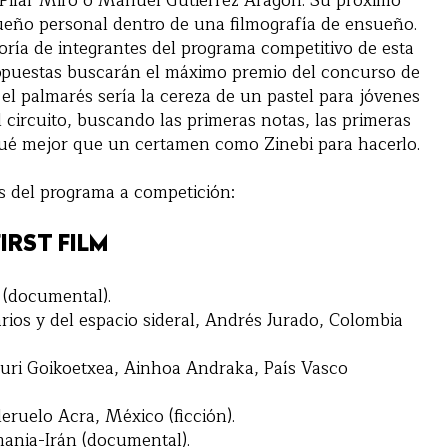
 Pilar Miró o Manuel Gutiérrez Aragón. Su próximo
ueño personal dentro de una filmografía de ensueño.
oría de integrantes del programa competitivo de esta
opuestas buscarán el máximo premio del concurso de
el palmarés sería la cereza de un pastel para jóvenes
 circuito, buscando las primeras notas, las primeras
qué mejor que un certamen como Zinebi para hacerlo.
es del programa a competición:
FIRST FILM
 (documental).
ios y del espacio sideral, Andrés Jurado, Colombia
Zuri Goikoetxea, Ainhoa Andraka, País Vasco
ruelo Acra, México (ficción).
mania-Irán (documental).