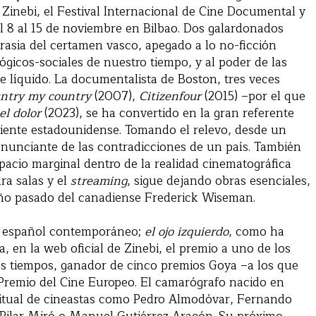
 Zinebi, el Festival Internacional de Cine Documental y
l 8 al 15 de noviembre en Bilbao. Dos galardonados
crasia del certamen vasco, apegado a lo no-ficción
ógicos-sociales de nuestro tiempo, y al poder de las
 líquido. La documentalista de Boston, tres veces
ntry my country
(2007),
Citizenfour
(2015) –por el que
el dolor
(2023), se ha convertido en la gran referente
diente estadounidense. Tomando el relevo, desde un
nunciante de las contradicciones de un país. También
pacio marginal dentro de la realidad cinematográfica
ra salas y el
streaming
, sigue dejando obras esenciales,
 año pasado del canadiense Frederick Wiseman.
ine español contemporáneo;
el ojo izquierdo
, como ha
a, en la web oficial de Zinebi, el premio a uno de los
los tiempos, ganador de cinco premios Goya –a los que
remio del Cine Europeo. El camarógrafo nacido en
itual de cineastas como Pedro Almodóvar, Fernando