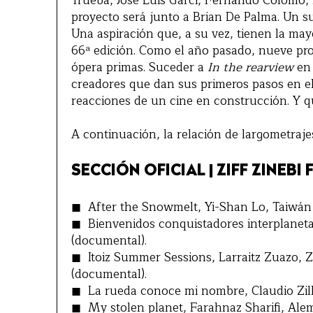
Trueba, José Luis Garci, Fernando Colomo,
proyecto será junto a Brian De Palma. Un s
Una aspiración que, a su vez, tienen la may
66ª edición. Como el año pasado, nueve pr
ópera primas. Suceder a
In the rearview
en 
creadores que dan sus primeros pasos en el
reacciones de un cine en construcción. Y 
A continuación, la relación de largometraj
SECCIÓN OFICIAL | ZIFF ZINEBI 
After the Snowmelt, Yi-Shan Lo, Taiwán
Bienvenidos conquistadores interplanetar
(documental).
Itoiz Summer Sessions, Larraitz Zuazo, 
(documental).
La rueda conoce mi nombre, Claudio Zille
My stolen planet, Farahnaz Sharifi, Ale