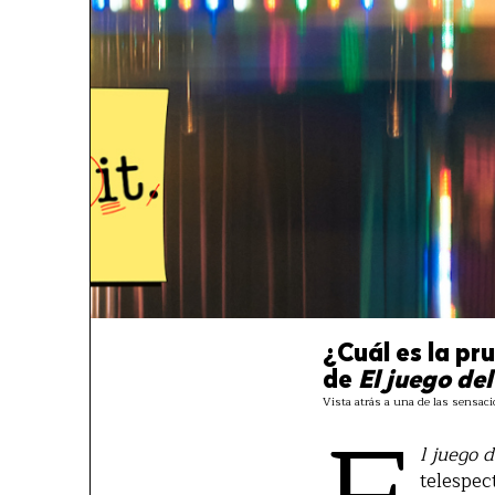
¿Cuál es la p
de
El juego de
Vista atrás a una de las sensac
l juego 
telespec