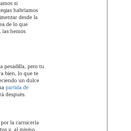
tamos si
tegias habríamos
imentar desde la
ea de lo que
o, las hemos
 pesadilla, pero tu
ra bien, lo que te
reciendo un dulce
una
partida de
rá después.
por la carnicería
tos y, al mismo