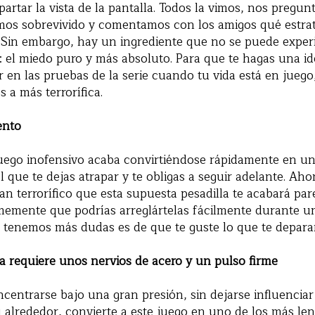
partar la vista de la pantalla. Todos la vimos, nos pregun
os sobrevivido y comentamos con los amigos qué estra
 Sin embargo, hay un ingrediente que no se puede exper
 el miedo puro y más absoluto. Para que te hagas una id
r en las pruebas de la serie cuando tu vida está en jueg
 a más terrorífica.
ento
ego inofensivo acaba convirtiéndose rápidamente en una
l que te dejas atrapar y te obligas a seguir adelante. Aho
an terrorífico que esta supuesta pesadilla te acabará pa
memente que podrías arreglártelas fácilmente durante 
a tenemos más dudas es de que te guste lo que te depara
a requiere unos nervios de acero y un pulso firme
centrarse bajo una gran presión, sin dejarse influenciar 
 alrededor, convierte a este juego en uno de los más len