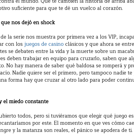
 contra el mundo. Que te cambien la historia de arriba ab
otivo suficiente para que te dé un vuelco al corazón.
l que nos dejó en shock
 de la serie nos muestra por primera vez a los VIP, incap
ar con los
juegos de casino
clásicos y que ahora se entr
tes se debaten entre la vida y la muerte sobre un macabr
es deben trabajar en equipo para cruzarlo, saben que al
nto. No hay manera de saber qué baldosa se romperá y p
vacío. Nadie quiere ser el primero, pero tampoco nadie te 
una forma hay que cruzar al otro lado para poder contin
 y el miedo constante
bierto todos, pero si tuviéramos que elegir qué juego es 
cantaríamos por este. El momento en que ves cómo cae 
ngre y la matanza son reales, el pánico se apodera de t