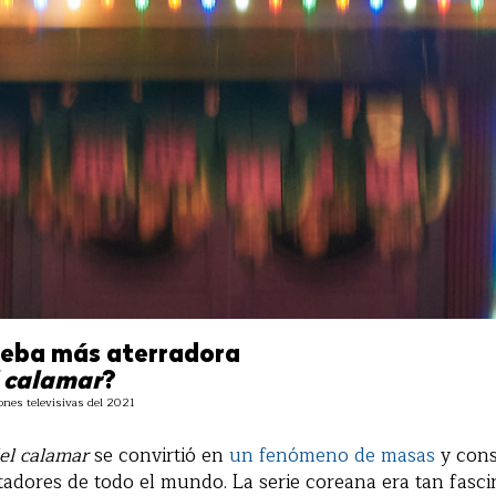
rueba más aterradora
l calamar
?
iones televisivas del 2021
del calamar
se convirtió en
un fenómeno de masas
y cons
tadores de todo el mundo. La serie coreana era tan fasc