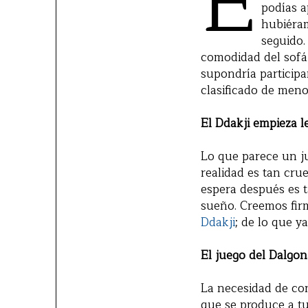
E
podías a
hubiéram
seguido.
comodidad del sofá:
supondría participa
clasificado de menos
El Ddakji empieza l
Lo que parece un ju
realidad es tan crue
espera después es t
sueño. Creemos fir
Ddakji
; de lo que y
El juego del Dalgon
La necesidad de con
que se produce a tu