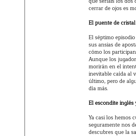
que seríais los dos
cerrar de ojos es m
El puente de crista
El séptimo episodio
sus ansias de apost
cómo los participan
Aunque los jugador
morirán en el inte
inevitable caída al 
último, pero de alg
día más.
El escondite inglés
Ya casi los hemos cu
seguramente nos de
descubres que la sa