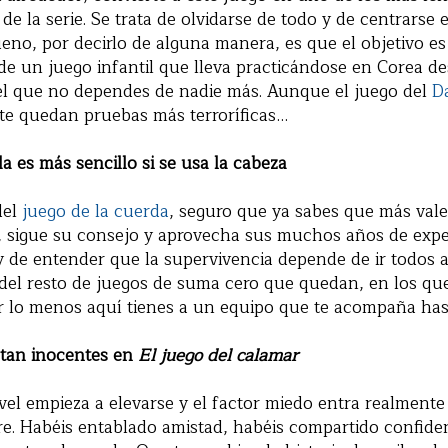
de la serie. Se trata de olvidarse de todo y de centrarse 
eno, por decirlo de alguna manera, es que el objetivo es 
e un juego infantil que lleva practicándose en Corea d
el que no dependes de nadie más. Aunque el juego del
D
 te quedan pruebas más terroríficas…
a es más sencillo si se usa la cabeza
del
juego de la cuerda
, seguro que ya sabes que más val
 sigue su consejo y aprovecha sus muchos años de exper
y de entender que la supervivencia depende de ir todos a
del resto de juegos de suma cero que quedan, en los que
or lo menos aquí tienes a un equipo que te acompaña hasta
 tan inocentes en
El juego del calamar
vel empieza a elevarse y el factor miedo entra realmente 
re. Habéis entablado amistad, habéis compartido confide