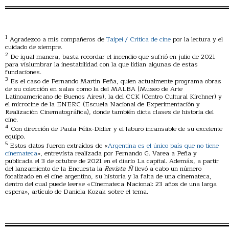
1
Agradezco a mis compañeros de
Taipei / Crítica de cine
por la lectura y el
cuidado de siempre.
2
De igual manera, basta recordar el incendio que sufrió en julio de 2021
para vislumbrar la inestabilidad con la que lidian algunas de estas
fundaciones.
3
Es el caso de Fernando Martín Peña, quien actualmente programa obras
de su colección en salas como la del MALBA (Museo de Arte
Latinoamericano de Buenos Aires), la del CCK (Centro Cultural Kirchner) y
el microcine de la ENERC (Escuela Nacional de Experimentación y
Realización Cinematográfica), donde también dicta clases de historia del
cine.
4
Con dirección de Paula Félix-Didier y el laburo incansable de su excelente
equipo.
5
Estos datos fueron extraídos de «
Argentina es el único país que no tiene
cinemateca
», entrevista realizada por Fernando G. Varea a Peña y
publicada el 3 de octubre de 2021 en el diario La capital. Además, a partir
del lanzamiento de la Encuesta la
Revista Ñ
llevó a cabo un número
focalizado en el cine argentino, su historia y la falta de una cinemateca,
dentro del cual puede leerse «Cinemateca Nacional: 23 años de una larga
espera», artículo de Daniela Kozak sobre el tema.