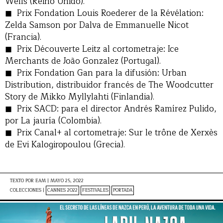
Wells (Reino Unido).
Prix Fondation Louis Roederer de la Révélation:
Zelda Samson por Dalva de Emmanuelle Nicot
(Francia).
Prix Découverte Leitz al cortometraje: Ice
Merchants de João Gonzalez (Portugal).
Prix Fondation Gan para la difusión: Urban
Distribution, distribuidor francés de The Woodcutter
Story de Mikko Myllylahti (Finlandia).
Prix SACD: para el director Andrés Ramírez Pulido,
por La jauría (Colombia).
Prix Canal+ al cortometraje: Sur le trône de Xerxès
de Evi Kalogiropoulou (Grecia).
TEXTO POR
EAM
|
MAYO 25, 2022
COLECCIONES |
CANNES 2022
FESTIVALES
PORTADA