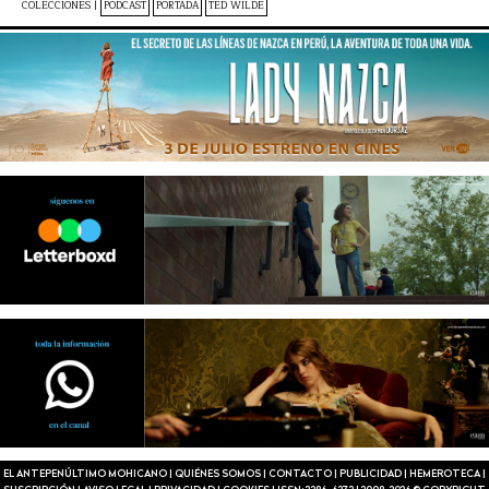
COLECCIONES |
PODCAST
PORTADA
TED WILDE
EL ANTEPENÚLTIMO MOHICANO
|
QUIÉNES SOMOS
|
CONTACTO
|
PUBLICIDAD
|
HEMEROTECA
|