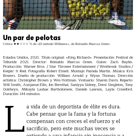
Un par de pelotas
Crítica ★★☆☆☆ ½ de «El método Williams», de Reinaldo Marcus Green.
Estados Unidos, 2021. Título original: «King Richard». Presentación: Festival de
Telluride 2021. Director: Reinaldo Marcus Green. Guion: Zach Baylin.
Producción: Warner Bros. / Star Thrower Entertainment / Westbrook Studios /
Keepin’ It Reel. Fotografía: Robert Elswit. Montaje: Pamela Martin. Música: Kris
Bowers. Diseño de producción: William Arnold y Wynn Thomas. Dirección
artística: Christopher Brown y Wes Hottman. Vestuario: Sharen Davis. Reparto:
Will Smith, Aunjanue Ellis, Jon Bernthal, Saniyya Sidney, Demi Singleton, Tony
Goldwyn, Mikayla Lashae Bartholomew, Daniele Lawson, Layla Crawford.
L
Duración: 144 minutos.
a vida de un deportista de élite es dura.
Cabe pensar que la fama y la fortuna
compensan con creces el esfuerzo y el
sacrificio, pero este muchas veces se
extiende a una infancia sin inocencia y a