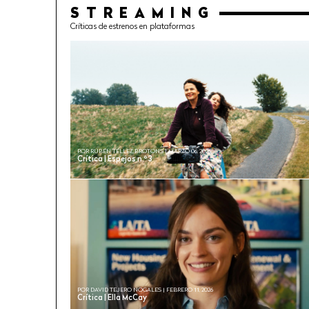
STREAMING
Críticas de estrenos en plataformas
POR RUBÉN TÉLLEZ BROTONS | MARZO 06, 2026
Crítica | Espejos n.º 3
POR DAVID TEJERO NOGALES | FEBRERO 11, 2026
Crítica | Ella McCay