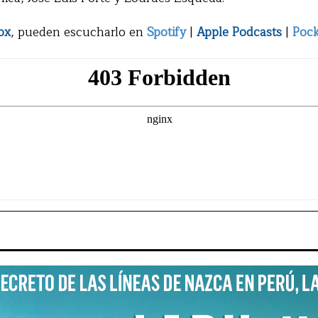
ox
, pueden escucharlo en
Spotify
|
Apple Podcasts
|
Pock