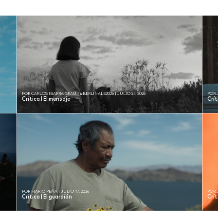
POR CARLOS IBARRA GRAU | #BERLINALE2026 | JULIO 24, 2026
POR 
Crítica | El mensaje
Crí
POR MARIO PEÑA | JULIO 17, 2026
POR 
Crítica | El guardíán
Crít