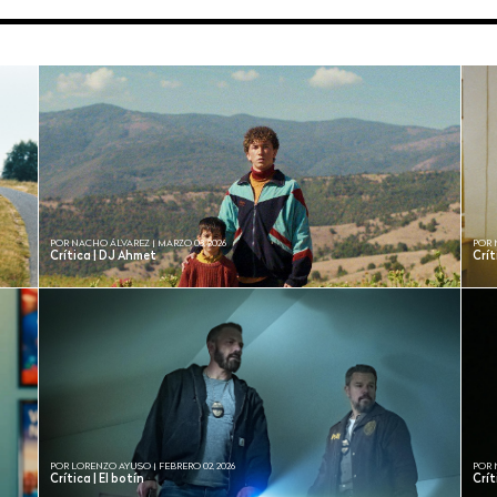
POR NACHO ÁLVAREZ | MARZO 03, 2026
POR 
Crítica | DJ Ahmet
Crít
POR LORENZO AYUSO | FEBRERO 02, 2026
POR 
Crítica | El botín
Crít