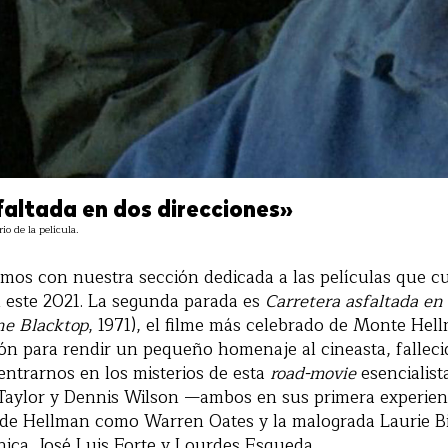
faltada en dos direcciones»
io de la película.
mos con nuestra sección dedicada a las películas que 
 este 2021. La segunda parada es
Carretera asfaltada en
ne Blacktop
, 1971), el filme más celebrado de Monte He
ión para rendir un pequeño homenaje al cineasta, fallec
entrarnos en los misterios de esta
road-movie
esencialist
 Taylor y Dennis Wilson —ambos en sus primera experien
de Hellman como Warren Oates y la malograda Laurie Bir
ca, José Luis Forte y Lourdes Esqueda.