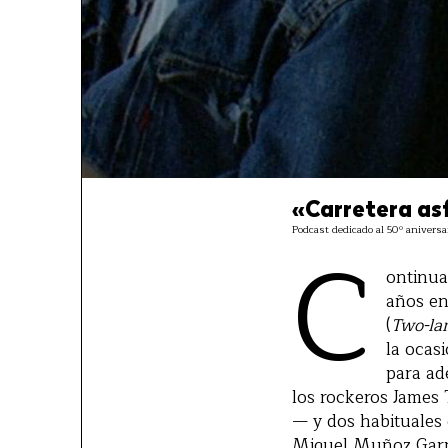
«Carretera as
Podcast dedicado al 50º aniversar
C
ontinua
años en
(
Two-la
la ocas
para ad
los rockeros James
— y dos habituales 
Miguel Muñoz Garni