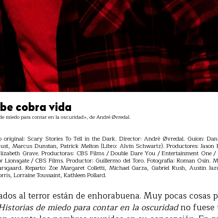
ibe cobra vida
 miedo para contar en la oscuridad», de André Øvredal.
o original: Scary Stories To Tell in the Dark. Director: André Øvredal. Guion:
ust, Marcus Dunstan, Patrick Melton (Libro: Alvin Schwartz). Productores: Jason 
 Elizabeth Grave. Productoras: CBS Films / Double Dare You / Entertainment One 
or Lionsgate / CBS Films. Productor: Guillermo del Toro. Fotografía: Roman Osin.
arsgaard. Reparto: Zoe Margaret Colletti, Michael Garza, Gabriel Rush, Austin Jaz
ris, Lorraine Toussaint, Kathleen Pollard.
nados al terror están de enhorabuena. Muy pocas cosas p
Historias de miedo para contar en la oscuridad
no fuese 