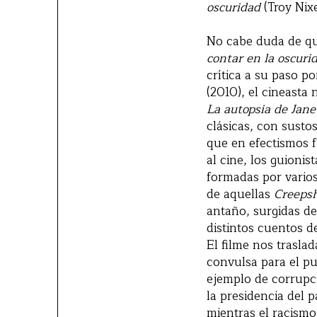
oscuridad
(Troy Nix
No cabe duda de qu
contar en la oscuri
crítica a su paso po
(2010), el cineasta
La autopsia de Jan
clásicas, con sust
que en efectismos f
al cine, los guioni
formadas por varios
de aquellas
Creeps
antaño, surgidas de
distintos cuentos d
El filme nos trasla
convulsa para el p
ejemplo de corrupci
la presidencia del 
mientras el racismo