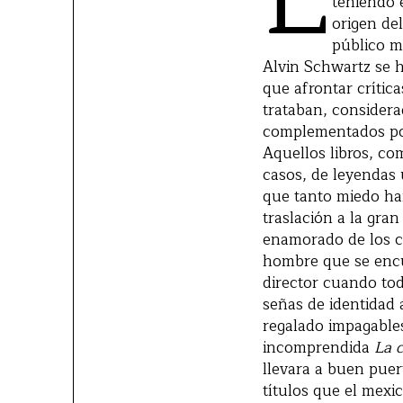
teniendo 
origen del
público ma
Alvin Schwartz se h
que afrontar crític
trataban, consider
complementados por
Aquellos libros, co
casos, de leyendas 
que tanto miedo ha
traslación a la gran
enamorado de los cu
hombre que se encue
director cuando tod
señas de identidad 
regalado impagable
incomprendida
La 
llevara a buen puer
títulos que el mex