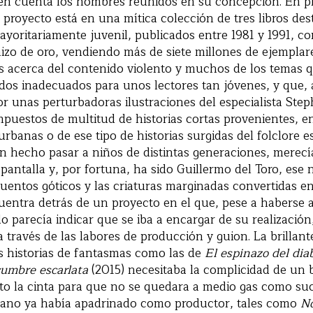
en cuenta los nombres reunidos en su concepción. En pr
 proyecto está en una mítica colección de tres libros de
yoritariamente juvenil, publicados entre 1981 y 1991, con
izo de oro, vendiendo más de siete millones de ejemplare
as acerca del contenido violento y muchos de los temas q
ados inadecuados para unos lectores tan jóvenes, y que,
 unas perturbadoras ilustraciones del especialista Ste
mpuestos de multitud de historias cortas provenientes, e
urbanas o de ese tipo de historias surgidas del folclore 
n hecho pasar a niños de distintas generaciones, merec
 pantalla y, por fortuna, ha sido Guillermo del Toro, ese
entos góticos y las criaturas marginadas convertidas en
ntra detrás de un proyecto en el que, pese a haberse ap
o parecía indicar que se iba a encargar de su realización
a través de las labores de producción y guion. La brilla
s historias de fantasmas como las de
El espinazo del dia
cumbre escarlata
(2015) necesitaba la complicidad de un
to la cinta para que no se quedara a medio gas como su
icano ya había apadrinado como productor, tales como
No