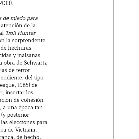
013).
s de miedo para
 atención de la
tal
Troll Hunter
con la sorprendente
r de hechuras
cidas y malsanas
la obra de Schwartz
ías de terror
endiente, del tipo
eague, 1985) de
, insertar los
ación de cohesión.
a, a una época tan
(y posterior
 las elecciones para
rra de Vietnam,
rranca, de hecho,