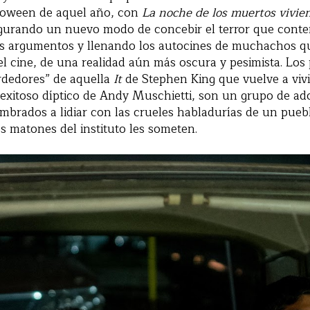
loween de aquel año, con
La noche de los muertos vivie
gurando un nuevo modo de concebir el terror que conten
sus argumentos y llenando los autocines de muchachos q
del cine, de una realidad aún más oscura y pesimista. Los
erdedores” de aquella
It
de Stephen King que vuelve a viv
 exitoso díptico de Andy Muschietti, son un grupo de ad
mbrados a lidiar con las crueles habladurías de un pue
os matones del instituto les someten.