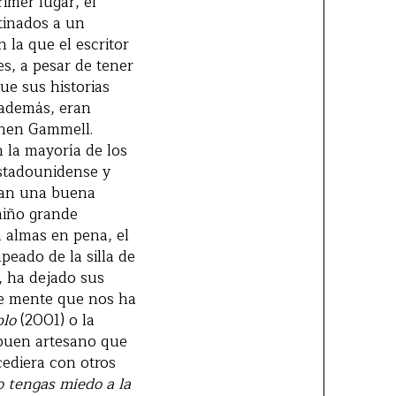
imer lugar, el
stinados a un
 la que el escritor
s, a pesar de tener
ue sus historias
 además, eran
phen Gammell.
n la mayoría de los
estadounidense y
ían una buena
 niño grande
 almas en pena, el
eado de la silla de
, ha dejado sus
nte mente que nos ha
blo
(2001) o la
 buen artesano que
cediera con otros
 tengas miedo a la