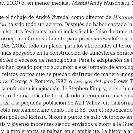
ey, 2010) o, en menor medida,
Mamá
(Andy Muschietti, 2
e el fichaje de André Øvredal como director de
Historia
dad
ha sido todo un acierto. Después de haber captado la
r distintos festivales con el inclasificable falso documen
 noruego confirmó su talento para provocar escalofríos 
e Doe
(2016), todo un placer para los aficionados al terro
os más apoyados en la construcción de atmósferas enrare
áciles o excesos de hemoglobina. Para la adaptación de 
stas han optado por no sucumbir a ese formato de antolog
 relatos cortos que se puedan disfrutar de manera indep
how
(George A. Romero, 1982) o
Los ojos del gato
(Lewis T
 la enfermiza imaginación de Stephen King, y, en su lugar
entro de una única historia, dando al conjunto una sens
da así a la pequeña población de Mill Valley, en Californi
ueblo norteamericano como fue 1968, con el republicano 
ón política) Richard Nixon a punto de salir victorioso en
país y jóvenes inocentes siendo enviados a morir a la Gue
 y la intolerancia se palpan en el ambiente. La historia a