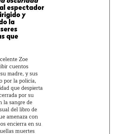
la oscuridad
 al espectador
rigido y
do la
 seres
as que
xcelente Zoe
ibir cuentos
 su madre, y sus
 por la policía,
idad que despierta
ncerrada por su
n la sangre de
ual del libro de
que amenaza con
os encierra en su
uellas muertes