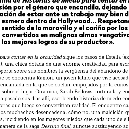
ama de
Historias de miedo para contar en 
sión por el género que encandila, dejando
ación de estar ante un trabajo muy bien di
 esmero dentro de Hollywood... Respetan
l sentido de la maravilla y el cariño por los
convertidos en malignas almas vengativ
 los mejores logros de su productor
».
para contar en la oscuridad
sigue los pasos de Estella (e
, una chica dotada de una enorme creatividad para escr
soporta sobre sus hombros la vergüenza del abandono de
ue se encuentra Ramón, un joven latino que vive acosado
encantada en la que se cuelan, empujados por la curios
 sobre el lugar. Otra niña, Sarah Bellows, torturada y e
ía pasado sus días allí, escribiendo historias de miedo co
orias que luego se convertirían realidad. El encuentro cas
e los muchachos desencadena, cómo no, una maldición 
s, incidiendo en los mayores miedos que cada uno de ell
 manera de la saga
Destino final
, aunque sustituyendo aq