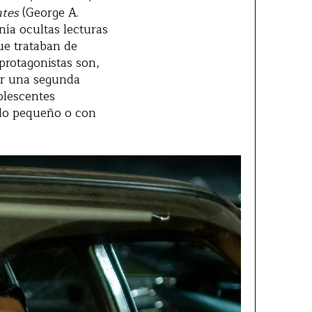
ntes
(George A.
ía ocultas lecturas
ue trataban de
 protagonistas son,
ir una segunda
olescentes
blo pequeño o con