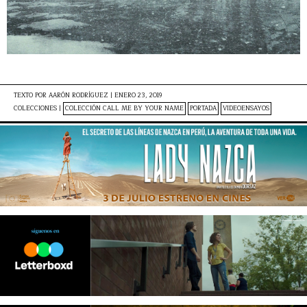
TEXTO POR
AARÓN RODRÍGUEZ
|
ENERO 23, 2019
COLECCIONES |
COLECCIÓN CALL ME BY YOUR NAME
PORTADA
VIDEOENSAYOS