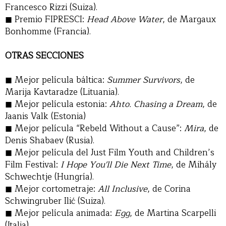
Francesco Rizzi (Suiza).
Premio FIPRESCI:
Head Above Water
, de Margaux
Bonhomme (Francia).
OTRAS SECCIONES
Mejor película báltica:
Summer Survivors
, de
Marija Kavtaradze (Lituania).
Mejor película estonia:
Ahto. Chasing a Dream
, de
Jaanis Valk (Estonia)
Mejor película “Rebeld Without a Cause”:
Mira
, de
Denis Shabaev (Rusia).
Mejor película del Just Film Youth and Children’s
Film Festival:
I Hope You'll Die Next Time
, de Mihály
Schwechtje (Hungría).
Mejor cortometraje:
All Inclusive
, de Corina
Schwingruber Ilić (Suiza).
Mejor película animada:
Egg
, de Martina Scarpelli
(Italia).