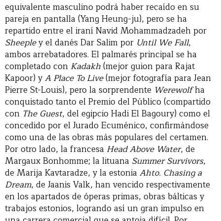
equivalente masculino podrá haber recaído en su
pareja en pantalla (Yang Heung-ju), pero se ha
repartido entre el iraní Navid Mohammadzadeh por
Sheeple
y el danés Dar Salim por
Until We Fall
,
ambos arrebatadores. El palmarés principal se ha
completado con
Kadakh
(mejor guion para Rajat
Kapoor) y
A Place To Live
(mejor fotografía para Jean
Pierre St-Louis), pero la sorprendente
Werewolf
ha
conquistado tanto el Premio del Público (compartido
con
The Guest
, del egipcio Hadi El Bagoury) como el
concedido por el Jurado Ecuménico, confirmándose
como una de las obras más populares del certamen.
Por otro lado, la francesa
Head Above Water
, de
Margaux Bonhomme; la lituana
Summer Survivors
,
de Marija Kavtaradze, y la estonia
Ahto. Chasing a
Dream
, de Jaanis Valk, han vencido respectivamente
en los apartados de óperas primas, obras bálticas y
trabajos estonios, logrando así un gran impulso en
una carrera comercial que se antoja difícil. Por