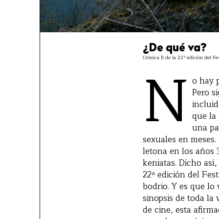
¿De qué va?
Crónica II de la 22ª edición del Fe
N
o hay 
Pero si
incluid
que la
una pa
sexuales en meses.
letona en los años
keniatas. Dicho así,
22ª edición del Fes
bodrio. Y es que l
sinopsis de toda la
de cine, esta afirma