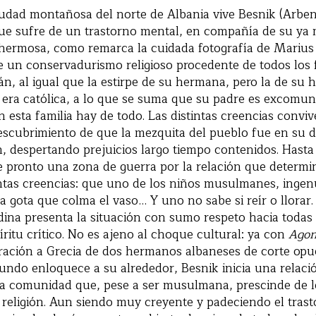
udad montañosa del norte de Albania vive Besnik (Arben 
ue sufre de un trastorno mental, en compañía de su ya 
hermosa, como remarca la cuidada fotografía de Marius
e un conservadurismo religioso procedente de todos los f
, al igual que la estirpe de su hermana, pero la de su
era católica, a lo que se suma que su padre es excomun
 esta familia hay de todo. Las distintas creencias conviv
escubrimiento de que la mezquita del pueblo fue en su dí
ón, despertando prejuicios largo tiempo contenidos. Hasta 
e pronto una zona de guerra por la relación que determi
intas creencias: que uno de los niños musulmanes, ingen
a gota que colma el vaso… Y uno no sabe si reír o llorar.
dina presenta la situación con sumo respeto hacia todas 
íritu crítico. No es ajeno al choque cultural: ya con
Ago
gración a Grecia de dos hermanos albaneses de corte opu
undo enloquece a su alrededor, Besnik inicia una relac
a comunidad que, pese a ser musulmana, prescinde de lo
 religión. Aun siendo muy creyente y padeciendo el tras