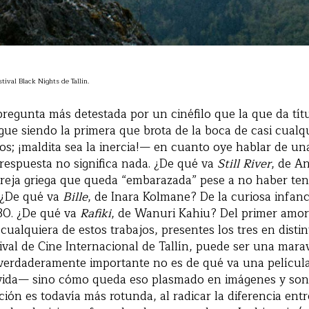
stival Black Nights de Tallin.
pregunta más detestada por un cinéfilo que la que da títu
gue siendo la primera que brota de la boca de casi cualqu
os; ¡maldita sea la inercia!— en cuanto oye hablar de una
 respuesta no significa nada. ¿De qué va
Still River
, de A
reja griega que queda “embarazada” pese a no haber ten
 ¿De qué va
Bille
, de Inara Kolmane? De la curiosa infan
 30. ¿De qué va
Rafiki
, de Wanuri Kahiu? Del primer amor
 cualquiera de estos trabajos, presentes los tres en disti
tival de Cine Internacional de Tallín, puede ser una marav
o verdaderamente importante no es de qué va una películ
 vida— sino cómo queda eso plasmado en imágenes y soni
ción es todavía más rotunda, al radicar la diferencia ent