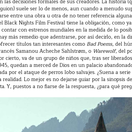
n las decisiones formales de sus creadores. La historia 
 guion) suele ser lo de menos, aun cuando a menudo sup
rse entre una obra u otra de no tener referencia alguna.
 el Black Nights Film Festival tiene la obligación, como ya
e contar con estrenos mundiales en la medida de lo posibl
hay más remedio que adentrarse, por así decirlo, en la 
frecer títulos tan interesantes como
Bad Poems
, del hú
 francés Samanou Acheche Sahlstrøm, o
Warewolf
, del p
por cierto, va de un grupo de niños que, tras ser liberad
945, quedan a merced de Dios en un palacio abandonado
vada por el ataque de perros lobo salvajes. ¿Suena a seri
 realidad. Lo mejor es no dejarse guiar por la sinopsis de
a. Y, puestos a no fiarse de la respuesta, ¿para qué pre