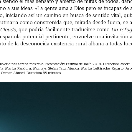
 siendo el más sensato y abierto de miras de todos, dan
mo a sus ideas. «La gente ama a Dios pero es incapaz de 
 iniciando así un camino en busca de sentido vital, qu
rutinaria como constreñida que, mirada desde fuera, se 
 Clouds
, que podría fácilmente traducirse como
Un refug
a española potencial pertinente, envuelve una invitación a
ato de la desconocida existencia rural albana a todas luc
o original: Streha mes reve. Presentación: Festival de Tallín 2018. Dirección: Robert
fía: Marius Panduru. Montaje: Ștefan Tatu. Música: Marius Leftărache. Reparto: Arbe
, Osman Ahmeti. Duración: 85 minutos.