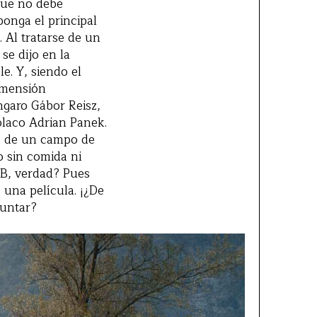
(que no debe
onga el principal
 Al tratarse de un
 se dijo en la
e. Y, siendo el
dimensión
ngaro Gábor Reisz,
olaco Adrian Panek.
os de un campo de
 sin comida ni
e B, verdad? Pues
 una película. ¡¿De
guntar?