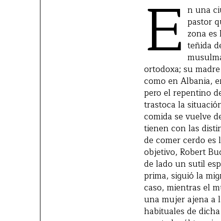
E
n una ci
pastor q
zona es 
teñida d
musulmán
ortodoxa; su madre 
como en Albania, en
pero el repentino d
trastoca la situaci
comida se vuelve d
tienen con las dist
de comer cerdo es l
objetivo, Robert Bu
de lado un sutil esp
prima, siguió la mi
caso, mientras el m
una mujer ajena a l
habituales de dicha