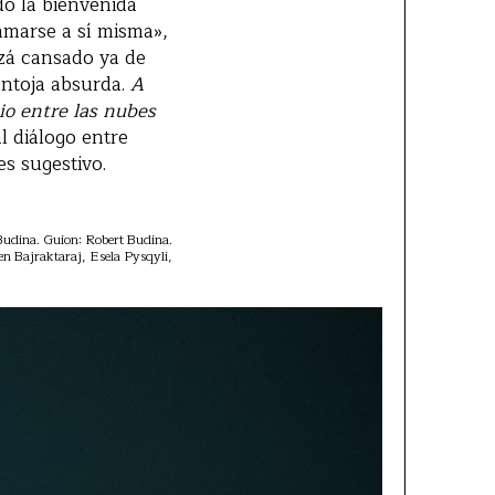
do la bienvenida
amarse a sí misma»,
izá cansado ya de
antoja absurda.
A
io entre las nubes
l diálogo entre
es sugestivo.
 Budina. Guion: Robert Budina.
n Bajraktaraj, Esela Pysqyli,