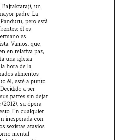
Bajraktaraj), un
mayor padre. La
 Panduru, pero está
rentes: él es
 hermano es
ista. Vamos, que,
en en relativa paz,
a una iglesia
la hora de la
nados alimentos
uo él, esté a punto
 Decidido a ser
sus partes sin dejar
n
(2012), su ópera
esto. En cualquier
ión inesperada con
s sexistas atavíos
torno mental