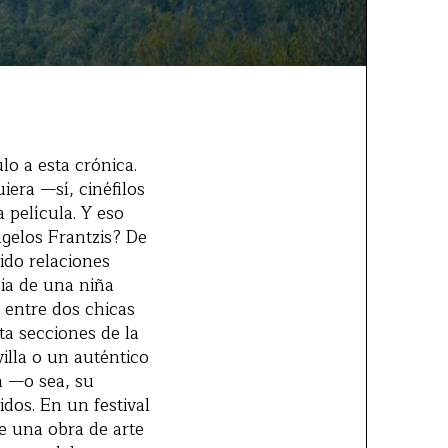
lo a esta crónica.
iera —sí, cinéfilos
 película. Y eso
ngelos Frantzis? De
ido relaciones
cia de una niña
 entre dos chicas
nta secciones de la
illa o un auténtico
a —o sea, su
dos. En un festival
re una obra de arte