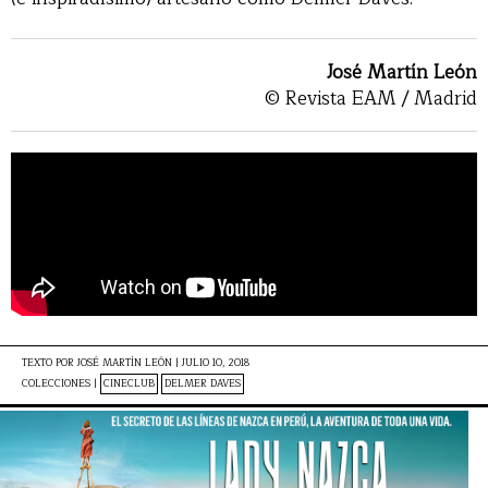
José Martín León
© Revista EAM / Madrid
TEXTO POR
JOSÉ MARTÍN LEÓN
|
JULIO 10, 2018
COLECCIONES |
CINECLUB
DELMER DAVES