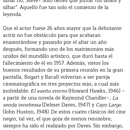
silbar no, Steve? Solo tienes que juntar tus labios y
silbar”. Aquello fue tan solo el comienzo de la
leyenda.
Que el actor fuese 26 años mayor que la debutante
actriz no fue obstáculo para que acabaran
enamorándose y pasando por el altar un año
después, formando uno de los matrimonios más
unidos del mundillo artístico, que duró hasta el
fallecimiento de él en 1957. Además, vistos los
buenos resultados de su primera reunión en la gran
pantalla, Bogart y Bacall volverían a ser pareja
cinematográfica en tres proyectos más, a cual más
inolvidable:
El sueño eterno
(Howard Hawks, 1946) –
a partir de una novela de Raymond Chandler–,
La
senda tenebrosa
(Delmer Daves, 1947) y
Cayo Largo
(John Huston, 1948). De estos cuatro clásicos del cine
negro, tal vez, el que goza de menos renombre,
siempre ha sido el realizado por Daves. Sin embargo,