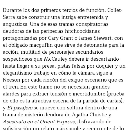
Durante los dos primeros tercios de función, Collet-
Serra sabe construir una intriga entretenida y
angustiosa. Una de esas tramas conspiratorias
deudoras de las peripecias hitchcockianas
protagonizadas por Cary Grant o James Stewart, con
el obligado macguffin que sirve de detonante para la
acción, multitud de personajes secundarios
sospechosos que McCauley deberá ir descartando
hasta llegar a su presa, pistas falsas por doquier y un
elegantísimo trabajo en cómo la cámara sigue a
Neeson por cada rincón del exiguo escenario que es
el tren. En este tramo no se necesitan grandes
alardes para extraer tensión e incertidumbre (prueba
de ello es la atractiva escena de la partida de cartas),
y
El pasajero
se mueve con soltura dentro de una
trama de misterio deudora de Agatha Christie y
Asesinato en el Orient Express
, disfrazando de
sofisticación un relato más simple y recurrente de lo