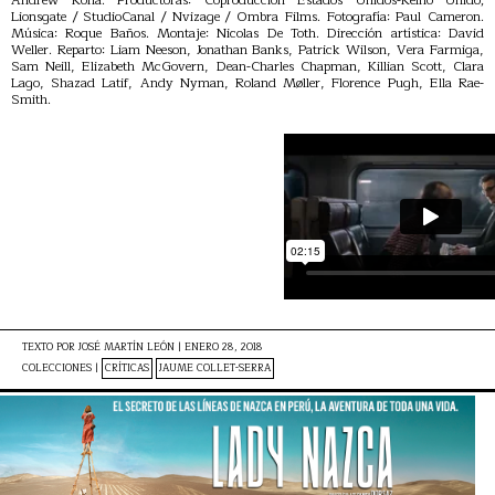
Lionsgate / StudioCanal / Nvizage / Ombra Films. Fotografía: Paul Cameron.
Música: Roque Baños. Montaje: Nicolas De Toth. Dirección artística: David
Weller. Reparto: Liam Neeson, Jonathan Banks, Patrick Wilson, Vera Farmiga,
Sam Neill, Elizabeth McGovern, Dean-Charles Chapman, Killian Scott, Clara
Lago, Shazad Latif, Andy Nyman, Roland Møller, Florence Pugh, Ella Rae-
Smith.
TEXTO POR
JOSÉ MARTÍN LEÓN
|
ENERO 28, 2018
COLECCIONES |
CRÍTICAS
JAUME COLLET-SERRA