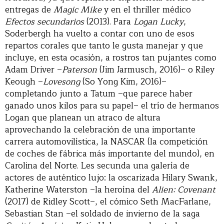
entregas de
Magic Mike
y en el thriller médico
Efectos secundarios
(2013). Para
Logan Lucky
,
Soderbergh ha vuelto a contar con uno de esos
repartos corales que tanto le gusta manejar y que
incluye, en esta ocasión, a rostros tan pujantes como
Adam Driver –
Paterson
(Jim Jarmusch, 2016)– o Riley
Keough –
Lovesong
(So Yong Kim, 2016)–
completando junto a Tatum –que parece haber
ganado unos kilos para su papel– el trío de hermanos
Logan que planean un atraco de altura
aprovechando la celebración de una importante
carrera automovilística, la NASCAR (la competición
de coches de fábrica más importante del mundo), en
Carolina del Norte. Les secunda una galería de
actores de auténtico lujo: la oscarizada Hilary Swank,
Katherine Waterston –la heroína del
Alien: Covenant
(2017) de Ridley Scott–, el cómico Seth MacFarlane,
Sebastian Stan –el soldado de invierno de la saga