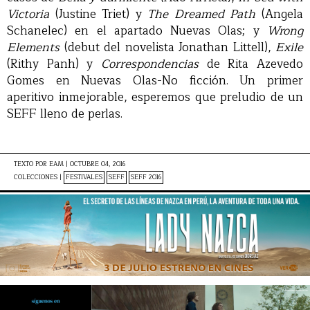
Victoria
(Justine Triet) y
The Dreamed Path
(Angela
Schanelec) en el apartado Nuevas Olas; y
Wrong
Elements
(debut del novelista Jonathan Littell),
Exile
(Rithy Panh) y
Correspondencias
de Rita Azevedo
Gomes en Nuevas Olas-No ficción. Un primer
aperitivo inmejorable, esperemos que preludio de un
SEFF lleno de perlas.
TEXTO POR
EAM
|
OCTUBRE 04, 2016
COLECCIONES |
FESTIVALES
SEFF
SEFF 2016