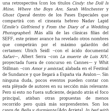
una retrospectiva (con los títulos
Cindy: the Doll Is
Mine, Where the Boys Are, Sarah Winchester
y
Ghost Opera
) dentro de los Pases Especiales que
compartirá con el cineasta hebreo Nadav Lapid
(
Emile’s Girlfriend
y
From the Diary of a Wedding
Photographer
). Más allá de las clásicas filias del
SEFF, este primer avance ha revelado otros nombres
que competirán por el máximo galardón del
certamen: Ulrich Seidl –con el ácido documental
Safari
—, Albert Serra –con
La muerte de Luis XIV
,
proyectada fuera de concurso en Cannes— y Whit
Stillman –con
Amor y amistad
, alabada en el Festival
de Sundance y que llegará a España vía Avalon—. Sin
ninguna duda, pocos eventos pueden contar con
esta pléyade de autores en su sección más relevante.
Pero si esto no fuera suficiente, dejando atrás el foco
principal, atisban otras propuestas de menos
recorrido pero quizá más sorprendentes. Son los
casos de
Bella y durmiente
(Ado Arrieta),
In bed with