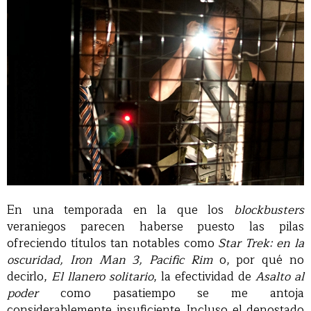
En una temporada en la que los
blockbusters
veraniegos parecen haberse puesto las pilas
ofreciendo títulos tan notables como
Star Trek: en la
oscuridad, Iron Man 3, Pacific Rim
o, por qué no
decirlo,
El llanero solitario
, la efectividad de
Asalto al
poder
como pasatiempo se me antoja
considerablemente insuficiente. Incluso el denostado