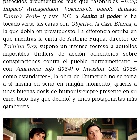
parecidos argumentales más que razonables –
Deep
Impact/ Armageddon, Volcano/Un pueblo llamado
Dante´s Peak
– y este 2013 a
Asalto al poder
le ha
tocado verse las caras con
Objetivo: la Casa Blanca
, a
la que dobla en presupuesto. La diferencia estriba en
que mientras la cinta de Antoine Fuqua, director de
Training Day,
supone un intenso regreso a aquellos
imposibles thrillers de acción ochenteros sobre
conspiraciones contra el pueblo norteamericano –
con
Amanecer rojo (1984)
o
Invasión USA (1985)
como estandartes–, la obra de Emmerich no se toma
a sí misma en serio en ningún momento, gracias a
unas buenas dosis de humor (siempre presente en su
cine, todo hay que decirlo) y unos protagonistas más
gamberros.