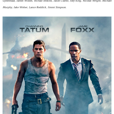
Gyllenhaal, James Woods, Richad Jenkins, Jason Clarke, Joey King, Nicolas Wright, Michael
Murphy, Jake Weber, Lance Reddick, Jimmi Simpson.