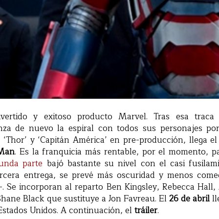
vertido y exitoso producto Marvel. Tras esa traca
nza de nuevo la espiral con todos sus personajes por
 ‘Thor’ y ‘Capitán América’ en pre-producción, llega el
 Man
. Es la franquicia más rentable, por el momento, p
unda parte
bajó bastante su nivel con el casi fusilam
tercera entrega, se prevé más oscuridad y menos come
–. Se incorporan al reparto Ben Kingsley, Rebecca Hall,
Shane Black que sustituye a Jon Favreau. El
26 de abril
ll
stados Unidos. A continuación, el
tráiler
.