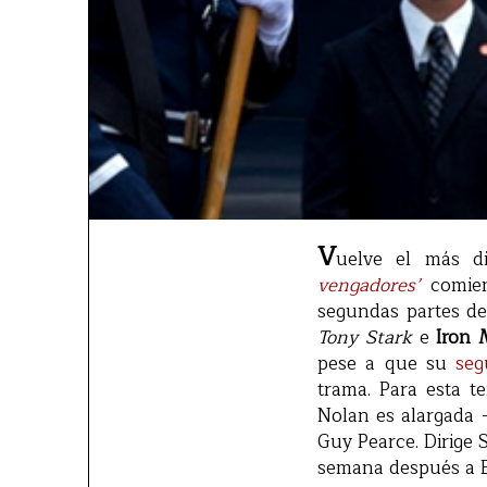
V
uelve el más di
vengadores’
comie
segundas partes de
Tony Stark
e
Iron
pese a que su
seg
trama. Para esta 
Nolan es alargada 
Guy Pearce. Dirige 
semana después a E