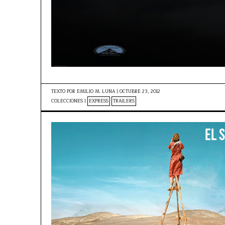
TEXTO POR
EMILIO M. LUNA
|
OCTUBRE 23, 2012
COLECCIONES |
EXPRESS
TRAILERS