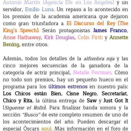
Antonio Martín (Agencia Efe en Los Ángeles)
y un
servidor,
Emilio Luna
. Un repaso a lo acontecido en
los premios de la academia americana que dejaron
como gran triunfadora a
El Discurso del Rey (The
King’s Speech)
. Serán protagonistas
James Franco
,
Anne Hathaway
,
Kirk Douglas
,
Colin Firth
y
Annette
Bening
, entre otros.
Además, todos los detalles de la
alfombra roja
y las
cinco mejores secuencias de la ganadora de la
categoría de actriz principal,
Natalie Portman
. Cómo
no todo son premios, hay un pequeño hueco en el
programa para los
últimos estrenos
en nuestro país:
Los Chicos están Bien
,
Cisne Negro
,
Secretariat
,
Chico y Rita
, la última entrega de
Saw
y
Just Got It
(
Sígueme el Rollo
). Para finalizar banda sonora y la
sección
“Busco”
de este completo resumen de uno de
los acontecimientos del año. Pueden descargar el
especial Óscars
aquí
. Más información en el foro de