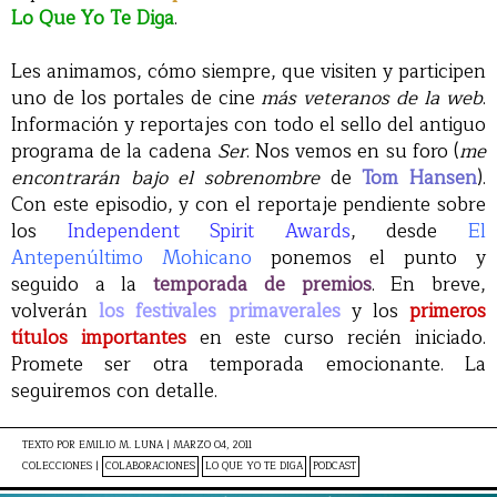
Lo Que Yo Te Diga
.
Les animamos, cómo siempre, que visiten y participen
uno de los portales de cine
más veteranos de la web
.
Información y reportajes con todo el sello del antiguo
programa de la cadena
Ser
. Nos vemos en su foro (
me
encontrarán bajo el sobrenombre
de
Tom Hansen
).
Con este episodio, y con el reportaje pendiente sobre
los
Independent Spirit Awards
, desde
El
Antepenúltimo Mohicano
ponemos el punto y
seguido a la
temporada de premios
. En breve,
volverán
los festivales primaverales
y los
primeros
títulos importantes
en este curso recién iniciado.
Promete ser otra temporada emocionante. La
seguiremos con detalle.
TEXTO POR
EMILIO M. LUNA
|
MARZO 04, 2011
COLECCIONES |
COLABORACIONES
LO QUE YO TE DIGA
PODCAST